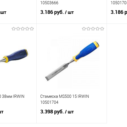
10503666
1050170
3.186 руб.
3.186 
 шт
/ шт
корзину
В корзину
ик
Сравнение
Купить в 1 клик
Сравнение
Купит
Под заказ
В избранное
Под заказ
В изб
0 38мм IRWIN
Стамеска MS500 15 IRWIN
10501704
3.398 руб.
шт
/ шт