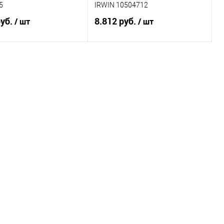
5
IRWIN 10504712
руб.
8.812 руб.
/ шт
/ шт
В корзину
В корзину
ь в 1 клик
Сравнение
Купить в 1 клик
Сравнение
ранное
Под заказ
В избранное
Под заказ