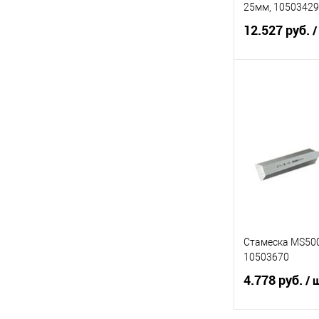
25мм, 10503429
12.527 руб.
/
В 
Купить в 1 кл
В избранное
Стамеска MS50
10503670
4.778 руб.
/ 