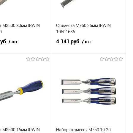
а MS500 30мм IRWIN
Стамеска M750 25мм IRWIN
0
10501685
руб.
4.141 руб.
/ шт
/ шт
В корзину
В корзину
ь в 1 клик
Сравнение
Купить в 1 клик
Сравнение
ранное
Под заказ
В избранное
Под заказ
а MS500 16мм IRWIN
Набор стамесок М750 10-20