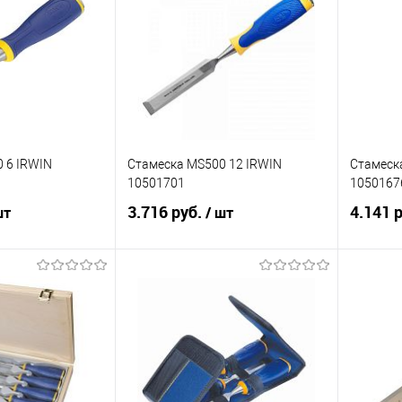
 6 IRWIN
Стамеска MS500 12 IRWIN
Стамеск
10501701
1050167
3.716 руб.
4.141 
шт
/ шт
корзину
В корзину
ик
Сравнение
Купить в 1 клик
Сравнение
Купит
Под заказ
В избранное
Под заказ
В изб