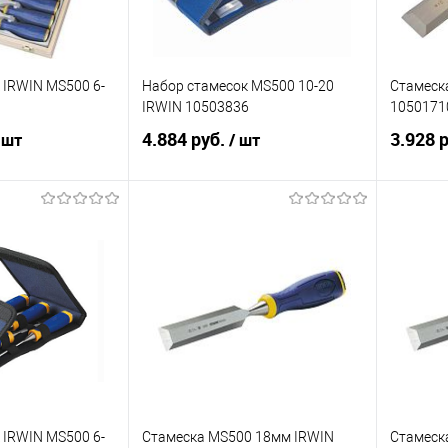
 IRWIN МS500 6-
Набор стамесок МS500 10-20
Стамеск
IRWIN 10503836
1050171
4.884 руб.
3.928 
 шт
/ шт
корзину
В корзину
ик
Сравнение
Купить в 1 клик
Сравнение
Купит
Под заказ
В избранное
Под заказ
В изб
 IRWIN МS500 6-
Стамеска MS500 18мм IRWIN
Стамеск