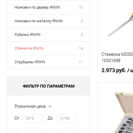
Ножовки по дереву IRWIN
10
Ножовки по металлу IRWIN
4
Рубанки IRWIN
5
Стамески IRWIN
14
Стамеска MS500
10501698
Струбцины IRWIN
11
2.973 руб.
/ 
ФИЛЬТР ПО ПАРАМЕТРАМ
В 
Розничная цена
Купить в 1 кл
От
До
В избранное