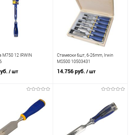
а M750 12 IRWIN
Стамески 6шт, 6-26mm, Irwin
6
MS500 10503431
руб.
14.756 руб.
/ шт
/ шт
В корзину
В корзину
ь в 1 клик
Сравнение
Купить в 1 клик
Сравнение
ранное
Под заказ
В избранное
Под заказ