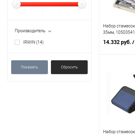
Набор стамесок
Производитель
35мм, 10503541
14.332 руб.
/
IRWIN
(14)
В 
Показать
Сбросить
Купить в 1 кл
В избранное
Набор стамесок