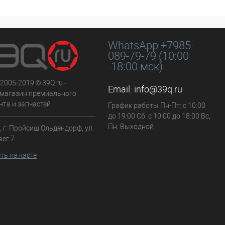
WhatsApp +7985-
089-79-79 (10:00
-18:00 мск)
 2005-2019 © 39Q.ru -
Email:
info@39q.ru
-магазин премиального
нта и запчастей
График работы Пн-Пт: с 10:00
до 19:00 Сб: с 10:00 до 18:00 Вс,
Пн: Выходной
 г. Пройсиш Ольдендорф, ул.
вег 7
ть на карте