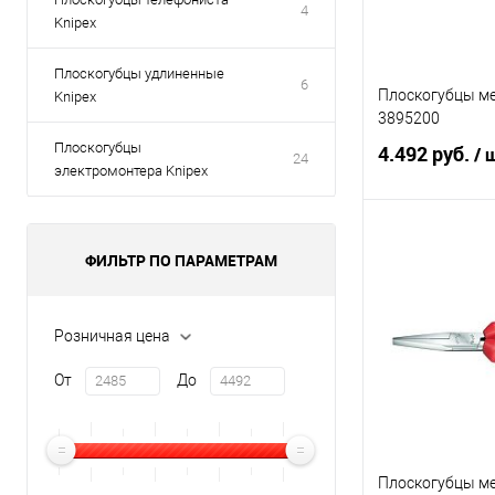
4
Knipex
Плоскогубцы удлиненные
6
Плоскогубцы м
Knipex
3895200
Плоскогубцы
4.492 руб.
/ 
24
электромонтера Knipex
В 
ФИЛЬТР ПО ПАРАМЕТРАМ
Купить в 1 кл
Розничная цена
В избранное
От
До
Плоскогубцы м