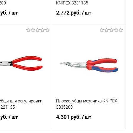
200
KNIPEX 3231135
руб.
2.772 руб.
/ шт
/ шт
В корзину
В корзину
ь в 1 клик
Сравнение
Купить в 1 клик
Сравнение
ранное
Под заказ
В избранное
Под заказ
убцы для регулировки
Плоскогубцы механика KNIPEX
3221135
3835200
руб.
4.301 руб.
/ шт
/ шт