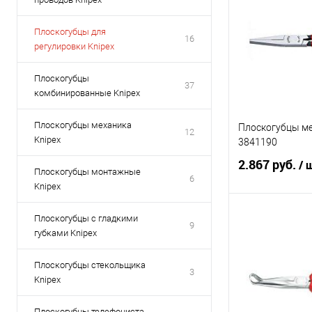
Плоскогубцы для
16
регулировки Knipex
Плоскогубцы
37
комбинированные Knipex
Плоскогубцы механика
Плоскогубцы м
12
Knipex
3841190
2.867 руб.
/ 
Плоскогубцы монтажные
6
Knipex
Плоскогубцы с гладкими
В 
9
губками Knipex
Купить в 1 кл
Плоскогубцы стекольщика
3
Knipex
В избранное
Плоскогубцы телефониста