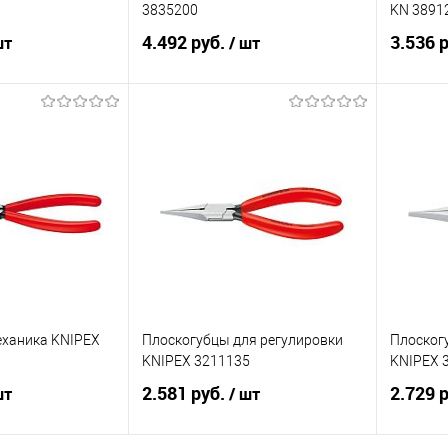
3835200
KN 3891
4.492 руб.
3.536 
шт
/ шт
корзину
В корзину
ик
Сравнение
Купить в 1 клик
Сравнение
Купит
Под заказ
В избранное
Под заказ
В изб
еханика KNIPEX
Плоскогубцы для регулировки
Плоског
KNIPEX 3211135
KNIPEX 
2.581 руб.
2.729 
шт
/ шт