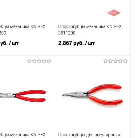
убцы механика KNIPEX
Плоскогубцы механика KNIPEX
200
3811200
руб.
2.867 руб.
/ шт
/ шт
В корзину
В корзину
ь в 1 клик
Сравнение
Купить в 1 клик
Сравнение
ранное
Под заказ
В избранное
Под заказ
убцы механика KNIPEX
Плоскогубцы для регулировки