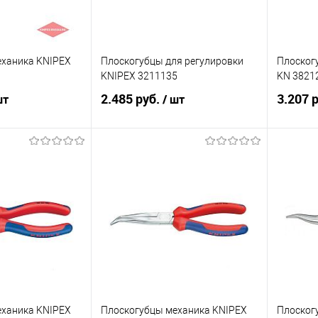
еханика KNIPEX
Плоскогубцы для регулировки
Плоског
KNIPEX 3211135
KN 3821
2.485 руб.
3.207 
шт
/ шт
корзину
В корзину
ик
Сравнение
Купить в 1 клик
Сравнение
Купит
Под заказ
В избранное
Под заказ
В изб
еханика KNIPEX
Плоскогубцы механика KNIPEX
Плоског