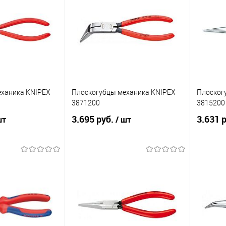
еханика KNIPEX
Плоскогубцы механика KNIPEX
Плоског
3871200
3815200
3.695 руб.
3.631 
шт
/ шт
корзину
В корзину
ик
Сравнение
Купить в 1 клик
Сравнение
Купит
Под заказ
В избранное
Под заказ
В изб