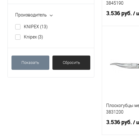
3845190
3.536 руб.
/ 
Производитель
KNIPEX
(13)
Knipex
(3)
В 
Купить в 1 кл
Показать
Сбросить
В избранное
Плоскогубцы м
3831200
3.536 руб.
/ 