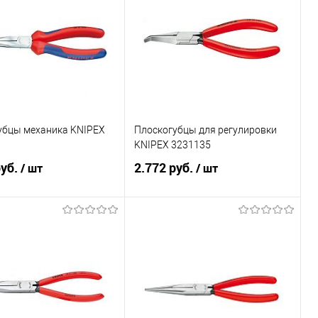
убцы механика KNIPEX
Плоскогубцы для регулировки
KNIPEX 3231135
руб.
2.772 руб.
/ шт
/ шт
В корзину
В корзину
ь в 1 клик
Сравнение
Купить в 1 клик
Сравнение
ранное
Под заказ
В избранное
Под заказ