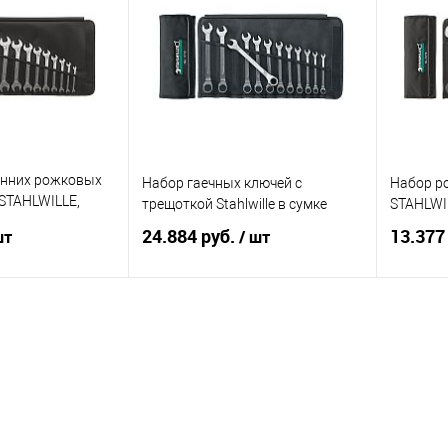
онних рожковых
Набор гаечных ключей с
Набор р
STAHLWILLE,
трещоткой Stahlwille в сумке
STAHLWIL
24.884 руб.
13.377
шт
/ шт
корзину
В корзину
ик
Сравнение
Купить в 1 клик
Сравнение
Купит
Под заказ
В избранное
Под заказ
В изб