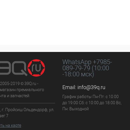
WhatsApp +7985-
089-79-79 (10:00
-18:00 мск)
 2005-2019 © 39Q.ru -
Email:
info@39q.ru
-магазин премиального
нта и запчастей
График работы Пн-Пт: с 10:00
до 19:00 Сб: с 10:00 до 18:00 Вс,
Пн: Выходной
 г. Пройсиш Ольдендорф, ул.
вег 7
ть на карте