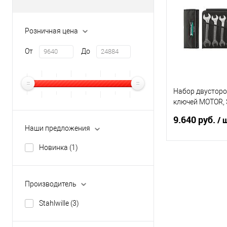
Розничная цена
От
До
Набор двустор
ключей MOTOR, 
10/10
9.640 руб.
/ 
Наши предложения
Новинка
(1)
В 
Производитель
Купить в 1 кл
Stahlwille
(3)
В избранное