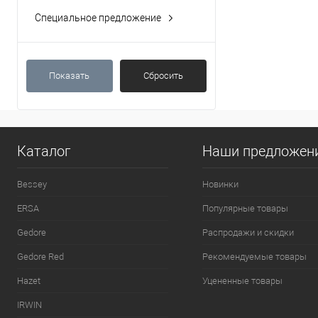
Специальное предложение
Показать
Сбросить
Каталог
Наши предложен
Bessey
Новинки
ERSA
Популярные товары
Gedore
Распродажи и скидки
Gedore Red
Рекомендуемые товары
Hazet
Уцененные товары
IRWIN